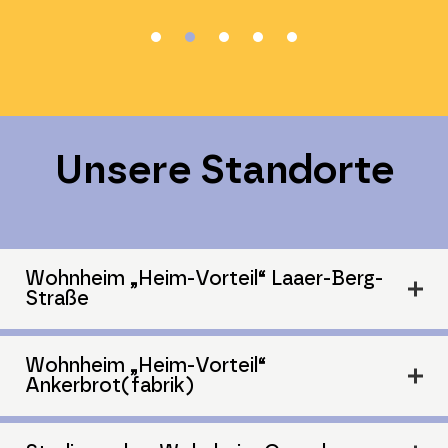
Unsere Standorte
Wohnheim „Heim‑Vorteil“ Laaer-Berg-
Straße
Wohnheim „Heim‑Vorteil“
Laaer-Berg-Straße 47B und 47C, 1100
Ankerbrot(fabrik)
Wien