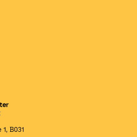
ter
t
 1, B031