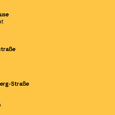
use
at
straße
erg-Straße
n